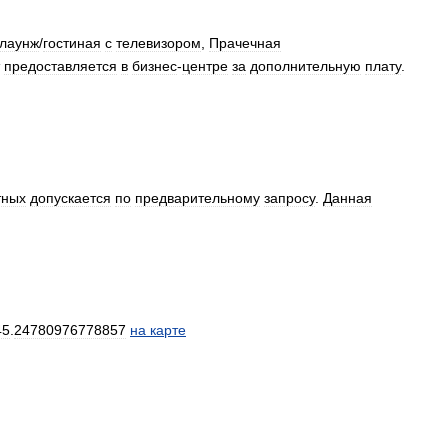
лаунж
/
гостиная
с
телевизором
,
Прачечная
предоставляется
в
бизнес
-
центре
за
дополнительную
плату
.
тных
допускается
по
предварительному
запросу
.
Данная
45
.
24780976778857
на
карте