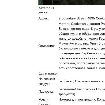
Категория
отеля:
Адрес:
9
Boundary
Street
,
4895
Cook
Мотель
Cooktown
и
хостел
P
Ботанического
сада
.
К
услуга
общая
кухня
и
обеденная
зо
минутах
ходьбы
от
холма
Гра
Маунт
-
Кук
и
залива
Финч
.
В
р
Описание:
бильярдным
столом
и
доступ
площадке
для
барбекю
в
окр
собственной
кухней
оснащен
полотенца
,
постельное
белье
есть
собственная
ванная
ком
Еда
и
питье:
На
свежем
Барбекю
,
Открытый
плавате
воздухе:
Бесплатно
!
Бесплатная
Обще
Парковка:
требуется
) .
Услуги:
Номера
для
некурящих
,
Конд
Спорт
и