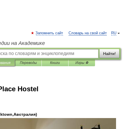
Запомнить сайт
Словарь на свой сайт
RU
едии на Академике
Найти!
ования
Переводы
Книги
Игры ⚽
lace Hostel
ktown
,
Австралия
)