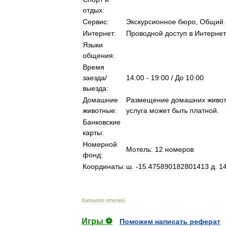
отдых:
Сервис:
Экскурсионное
бюро
,
Общий
Интернет:
Проводной
доступ
в
Интернет
Языки
общения:
Время
заезда
/
14:00
-
19:00
/
До
10:00
выезда:
Домашние
Размещение
домашних
живо
животные:
услуга
может
быть
платной
.
Банковские
карты:
Номерной
Мотель:
12
номеров
фонд:
Координаты:
ш
. -
15
.
475890182801413
д
.
1
Каталог
отелей
.
Игры ⚽
Поможем написать реферат