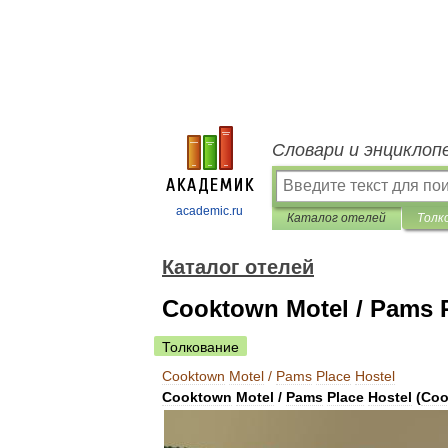
Словари и энциклоп
academic.ru
Каталог отелей
Толк
Каталог отелей
Cooktown Motel / Pams P
Толкование
Cooktown
Motel
/
Pams
Place
Hostel
Cooktown
Motel
/
Pams
Place
Hostel
(
Coo