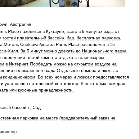
town
,
Австралия
am
s
Place
находится
в
Куктауне
,
всего
в
5
минутах
езды
от
м
гостей
плавательный
бассейн
,
бар
,
бесплатная
парковка
,
на
.
Мотель
Cooktown
/
хостел
Pams
Place
расположен
в
15
сси
-
Хилл
.
За
5
минут
можно
доехать
до
Национального
парка
аспоряжении
гостей
комната
отдыха
с
телевизором
,
ом
в
Интернет
.
Пообедать
можно
на
открытом
воздухе
на
ужении
великолепного
сада
.
Отдельные
номера
и
люксы
с
ы
кондиционером
.
Во
всех
номерах
и
люксах
предоставляются
и
установлен
потолочный
вентилятор
.
В
некоторых
номерах
ната
или
кухонные
принадлежности
.
льный
бассейн
,
Сад
ственная
парковка
на
месте
(
предварительный
заказ
не
иционер